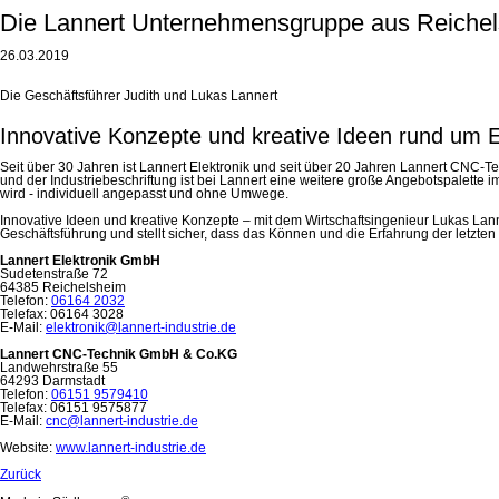
Die Lannert Unternehmensgruppe aus Reiche
26.03.2019
Die Geschäftsführer Judith und Lukas Lannert
Innovative Konzepte und kreative Ideen rund um El
Seit über 30 Jahren ist Lannert Elektronik und seit über 20 Jahren Lannert CNC-T
und der Industriebeschriftung ist bei Lannert eine weitere große Angebotspale
wird - individuell angepasst und ohne Umwege.
Innovative Ideen und kreative Konzepte – mit dem Wirtschaftsingenieur Lukas Lan
Geschäftsführung und stellt sicher, dass das Können und die Erfahrung der letzt
Lannert Elektronik GmbH
Sudetenstraße 72
64385 Reichelsheim
Telefon:
06164 2032
Telefax: 06164 3028
E-Mail:
elektronik@lannert-industrie.de
Lannert CNC-Technik GmbH & Co.KG
Landwehrstraße 55
64293 Darmstadt
Telefon:
06151 9579410
Telefax: 06151 9575877
E-Mail:
cnc@lannert-industrie.de
Website:
www.lannert-industrie.de
Zurück