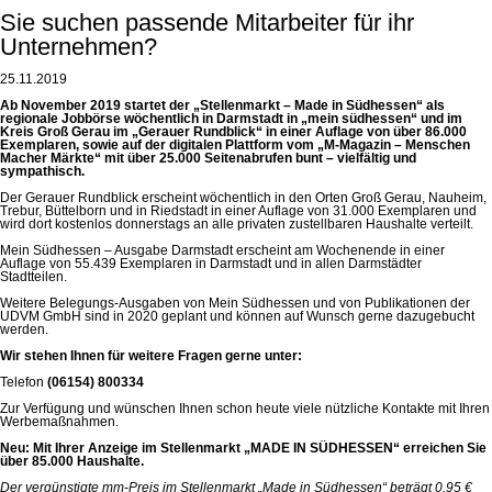
Sie suchen passende Mitarbeiter für ihr
Unternehmen?
25.11.2019
Ab November 2019 startet der „Stellenmarkt – Made in Südhessen“ als
regionale Jobbörse wöchentlich in Darmstadt in „mein südhessen“ und im
Kreis Groß Gerau im „Gerauer Rundblick“ in einer Auflage von über 86.000
Exemplaren, sowie auf der digitalen Plattform vom „M-Magazin – Menschen
Macher Märkte“ mit über 25.000 Seitenabrufen bunt – vielfältig und
sympathisch.
Der Gerauer Rundblick erscheint wöchentlich in den Orten Groß Gerau, Nauheim,
Trebur, Büttelborn und in Riedstadt in einer Auflage von 31.000 Exemplaren und
wird dort kostenlos donnerstags an alle privaten zustellbaren Haushalte verteilt.
Mein Südhessen – Ausgabe Darmstadt erscheint am Wochenende in einer
Auflage von 55.439 Exemplaren in Darmstadt und in allen Darmstädter
Stadtteilen.
Weitere Belegungs-Ausgaben von Mein Südhessen und von Publikationen der
UDVM GmbH sind in 2020 geplant und können auf Wunsch gerne dazugebucht
werden.
Wir stehen Ihnen für weitere Fragen gerne unter:
Telefon
(06154) 800334
Zur Verfügung und wünschen Ihnen schon heute viele nützliche Kontakte mit Ihren
Werbemaßnahmen.
Neu: Mit Ihrer Anzeige im Stellenmarkt „MADE IN SÜDHESSEN“ erreichen Sie
über 85.000 Haushalte.
Der vergünstigte mm-Preis im Stellenmarkt „Made in Südhessen“ beträgt 0,95 €